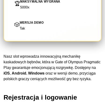
MAKSYMALNA WYGRANA
🏆
5000x
WERSJA DEMO
🎲
Tak
Nasz slot wprowadza innowacyjną mechanikę
kaskadowych bębnów, która w Gate of Olympus Pragmatic
Play gwarantuje emocjonującą rozgrywkę. Dostępny na
iOS
,
Android
,
Windows
oraz w wersji demo, przyciąga
polskich graczy ceniących możliwość gry bez ryzyka.
Rejestracja i logowanie