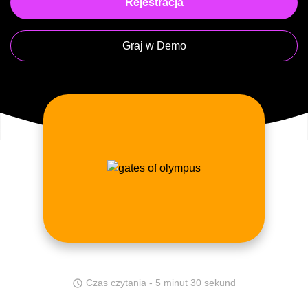
Rejestracja
Graj w Demo
Czas czytania - 5 minut 30 sekund