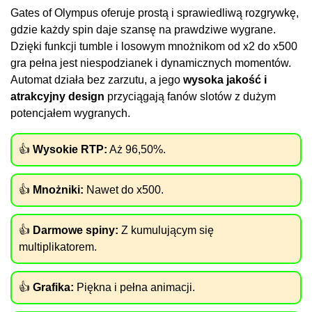
Gates of Olympus oferuje prostą i sprawiedliwą rozgrywkę,
gdzie każdy spin daje szansę na prawdziwe wygrane.
Dzięki funkcji tumble i losowym mnożnikom od x2 do x500
gra pełna jest niespodzianek i dynamicznych momentów.
Automat działa bez zarzutu, a jego
wysoka jakość i
atrakcyjny design
przyciągają fanów slotów z dużym
potencjałem wygranych.
👍
Wysokie RTP:
Aż 96,50%.
👍
Mnożniki:
Nawet do x500.
👍
Darmowe spiny:
Z kumulującym się
multiplikatorem.
👍
Grafika:
Piękna i pełna animacji.