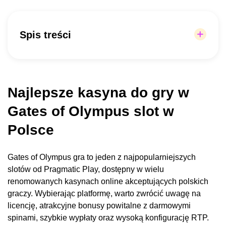
Spis treści
Najlepsze kasyna do gry w Gates of
Olympus slot w Polsce
Gates of Olympus Pragmatic Play
Najlepsze kasyna do gry w
Automat Gates of Olympus
Gates of Olympus slot w
Rejestracja i logowanie
Polsce
Zalety i wady
Szanse na wygraną
Gates of Olympus gra to jeden z najpopularniejszych
Pragmatic Play
slotów od Pragmatic Play, dostępny w wielu
renomowanych kasynach online akceptujących polskich
Gates of Olympus: Kapsuła Czasu
graczy. Wybierając platformę, warto zwrócić uwagę na
Lista symboli
licencję, atrakcyjne bonusy powitalne z darmowymi
Gates Of Olympus 1000
spinami, szybkie wypłaty oraz wysoką konfigurację RTP.