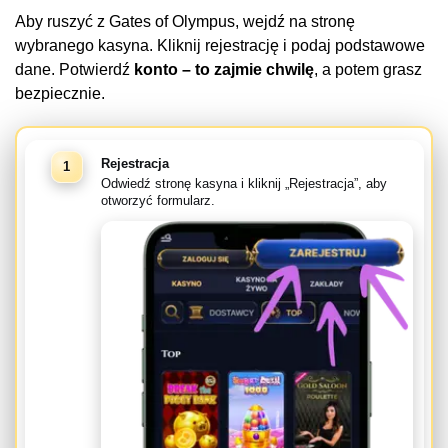
Aby ruszyć z Gates of Olympus, wejdź na stronę
wybranego kasyna. Kliknij rejestrację i podaj podstawowe
dane. Potwierdź
konto – to zajmie chwilę
, a potem grasz
bezpiecznie.
Rejestracja
1
Odwiedź stronę kasyna i kliknij „Rejestracja”, aby
otworzyć formularz.