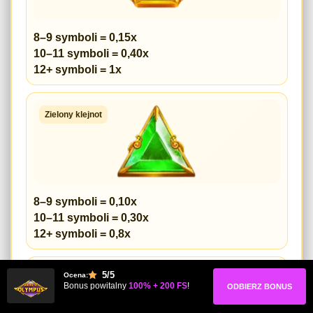
8–9 symboli = 0,15x
10–11 symboli = 0,40x
12+ symboli = 1x
Zielony klejnot
8–9 symboli = 0,10x
10–11 symboli = 0,30x
12+ symboli = 0,8x
5
/5
Ocena:
Niebieski klejnot
Bonus powitalny
100% + 200 FS
!
ODBIERZ BONUS