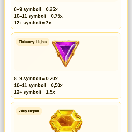
8–9 symboli = 0,25x
10–11 symboli = 0,75x
12+ symboli = 2x
Fioletowy klejnot
8–9 symboli = 0,20x
10–11 symboli = 0,50x
12+ symboli = 1,5x
Żółty klejnot