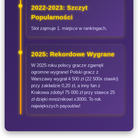
2022-2023: Szczyt
Popularności
Slot zajmuje 1. miejsce w rankingach.
2025: Rekordowe Wygrane
W 2025 roku polscy gracze zgarnęli
ogromne wygrane! Polski gracz z
Warszawy wygrał 4 500 zł (22 500x stawki)
przy zakładzie 0,20 zł, a inny fan z
Krakowa zdobył 75 000 zł przy stawce 25
zł dzięki mnożnikowi x3000. To rok
największych payoutów!